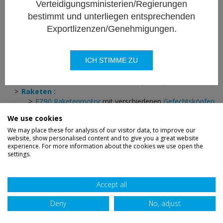
Verteidigungsministerien/Regierungen
70mm Raketensystem
bestimmt und unterliegen entsprechenden
Exportlizenzen/Genehmigungen.
Vielseitiges ungelenktes Raketensystem 70mm.
ICH STIMME ZU
Raketenwerfer :
bis zu 2 x 7-Rohr Raketenwerfer (
LAU32
)
Raketen :
FZ90 Raketenmotor
mit verschiedenen
Gefechtsköpfen
Aufbaufähigkeit für SAL-Lasergelenkte Rakete (
FZ275
We use cookies
LGR
)
We may place these for analysis of our visitor data, to improve our
website, show personalised content and to give you a great website
experience. For more information about the cookies we use open the
settings.
Haftungsausschuss
Datenschutz
Sitemap
Accept all
AGB
Verdienst
Zugänglichkeit
Deny
No, adjust